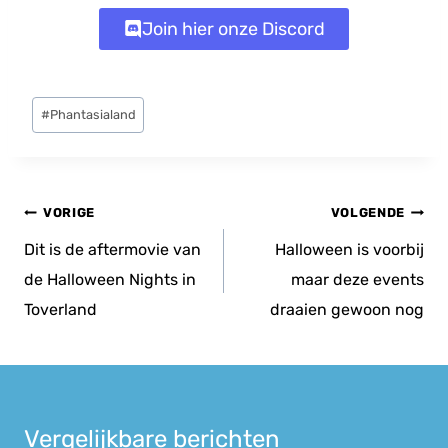
Join hier onze Discord
Bericht
#
Phantasialand
tags:
Bericht
VORIGE
VOLGENDE
navigatie
Dit is de aftermovie van
Halloween is voorbij
de Halloween Nights in
maar deze events
Toverland
draaien gewoon nog
Vergelijkbare berichten