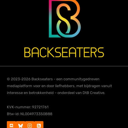
© 2023-2026 Backseaters - een communitygedreven
mediaplatform voor en door liefhebbers, met bijdragen vanuit
interesse en betrokkenheid – onderdeel van DtB Creative.
KVK-nummer: 92721761
Btw-id: NL004973350B88