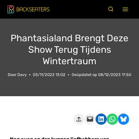
Doorgaan
naar
inhoud
Phantasialand Brengt Deze
Show Terug Tijdens
Wintertraum
Door
Davy
03/11/2022 13:02
Geüpdatet op
08/12/2023 17:50
Deze pagina e-mailen
Delen op LinkedIn
Delen via WhatsApp
Share on Bluesky