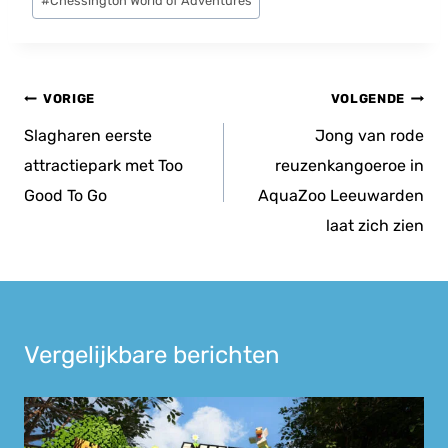
#
Chessington World of Adventures
tags:
Bericht
VORIGE
VOLGENDE
navigatie
Slagharen eerste
Jong van rode
attractiepark met Too
reuzenkangoeroe in
Good To Go
AquaZoo Leeuwarden
laat zich zien
Vergelijkbare berichten