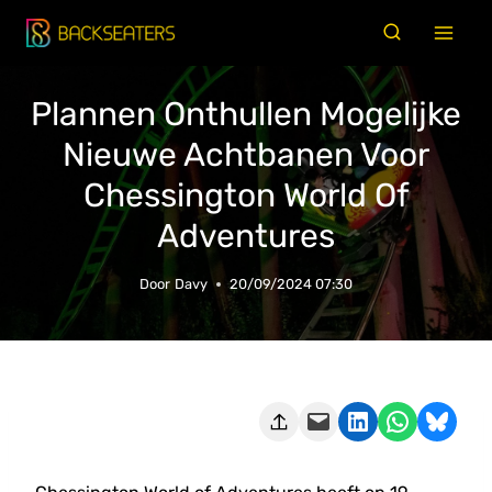
Doorgaan
naar
inhoud
Plannen Onthullen Mogelijke
Nieuwe Achtbanen Voor
Chessington World Of
Adventures
Door
Davy
20/09/2024 07:30
Deze pagina e-mailen
Delen op LinkedIn
Delen via WhatsApp
Share on Bluesky