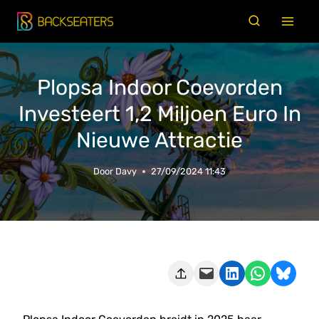
Doorgaan
naar
inhoud
Plopsa Indoor Coevorden
Investeert 1,2 Miljoen Euro In
Nieuwe Attractie
Door
Davy
27/09/2024 11:43
Deze pagina e-mailen
Delen op LinkedIn
Delen via WhatsApp
Share on Bluesky