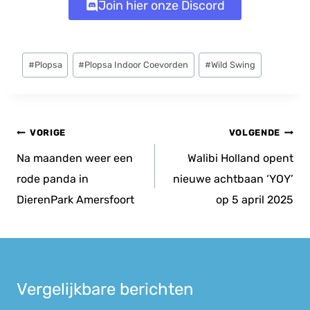
Join hier onze Discord
Bericht
#
Plopsa
#
Plopsa Indoor Coevorden
#
Wild Swing
tags:
Bericht
VORIGE
VOLGENDE
navigatie
Na maanden weer een
Walibi Holland opent
rode panda in
nieuwe achtbaan ‘YOY’
DierenPark Amersfoort
op 5 april 2025
Vergelijkbare berichten