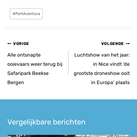
Bericht
#
PortAventura
tags:
Bericht
VORIGE
VOLGENDE
navigatie
Alle ontsnapte
Luchtshow van het jaar:
ooievaars weer terug bij
in Nice vindt ‘de
Safaripark Beekse
grootste droneshow ooit
Bergen
in Europa’ plaats
Vergelijkbare berichten