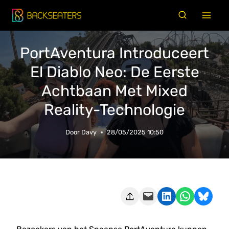
Doorgaan
naar
inhoud
PortAventura Introduceert
El Diablo Neo: De Eerste
Achtbaan Met Mixed
Reality-Technologie
Door
Davy
28/05/2025 10:50
Deze pagina e-mailen
Delen op LinkedIn
Delen via WhatsApp
Share on Bluesky