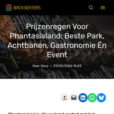
Doorgaan
naar
inhoud
Prijzenregen Voor
Phantasialand: Beste Park,
Achtbanen, Gastronomie Én
Event
Door
Davy
29/03/2026 15:43
Deze pagina e-mailen
Delen op LinkedIn
Delen via WhatsApp
Share on Bluesky