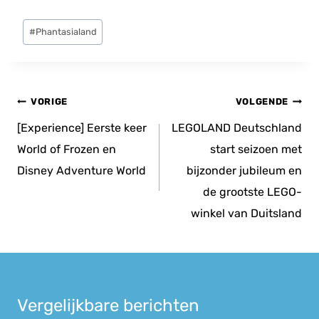
Bericht
#
Phantasialand
tags:
Bericht
VORIGE
VOLGENDE
navigatie
[Experience] Eerste keer
LEGOLAND Deutschland
World of Frozen en
start seizoen met
Disney Adventure World
bijzonder jubileum en
de grootste LEGO-
winkel van Duitsland
Vergelijkbare berichten