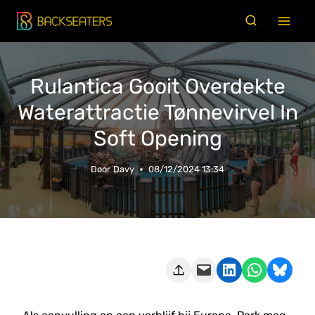
Doorgaan
naar
inhoud
Rulantica Gooit Overdekte
Waterattractie Tønnevirvel In
Soft Opening
Door
Davy
08/12/2024 13:34
Deze pagina e-mailen
Delen op LinkedIn
Delen via WhatsApp
Share on Bluesky