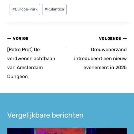
Bericht
#
Europa-Park
#
Rulantica
tags:
Bericht
VORIGE
VOLGENDE
navigatie
[Retro Pret] De
Drouwenerzand
verdwenen achtbaan
introduceert een nieuw
van Amsterdam
evenement in 2025
Dungeon
Vergelijkbare berichten