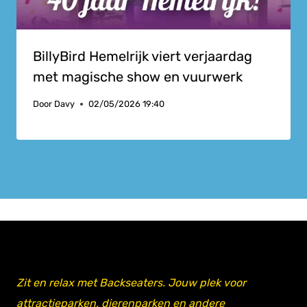
BillyBird Hemelrijk viert verjaardag
met magische show en vuurwerk
Door
Davy
02/05/2026 19:40
Zit en relax met Backseaters. Jouw plek voor
attractieparken, dierenparken en andere