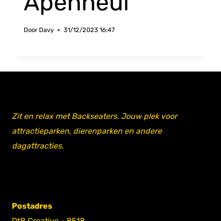
Apenheul
Door
Davy
31/12/2023 16:47
Zit en relax met Backseaters. Jouw plek voor
attractieparken, dierenparken en andere
dagattracties.
Postadres
DtB Creative - 8518