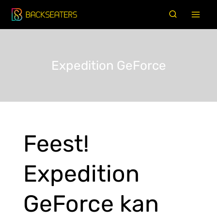
Doorgaan
naar
inhoud
Expedition GeForce
Feest!
Expedition
GeForce kan