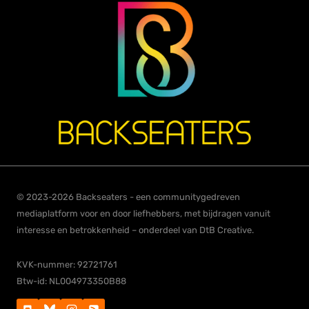
© 2023-2026 Backseaters - een communitygedreven
mediaplatform voor en door liefhebbers, met bijdragen vanuit
interesse en betrokkenheid – onderdeel van DtB Creative.
KVK-nummer: 92721761
Btw-id: NL004973350B88