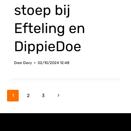
stoep bij
Efteling en
DippieDoe
Door
Davy
02/10/2024 12:48
Paginanavigatie
Volgende
1
2
3
pagina