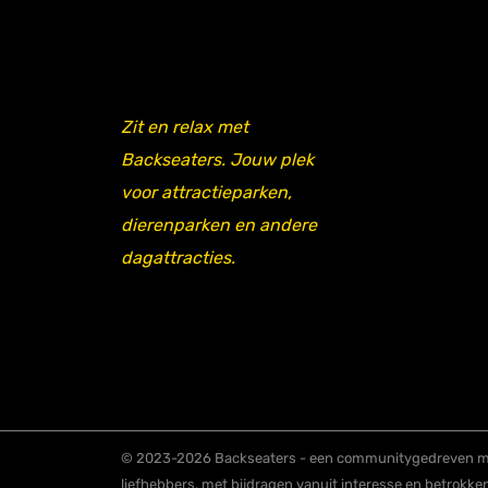
Zit en relax met
Backseaters. Jouw plek
voor attractieparken,
dierenparken en andere
dagattracties.
© 2023-2026 Backseaters - een communitygedreven me
liefhebbers, met bijdragen vanuit interesse en betrokke