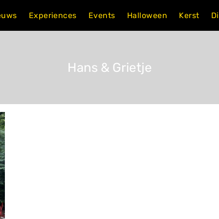
euws
Experiences
Events
Halloween
Kerst
D
Hans & Grietje