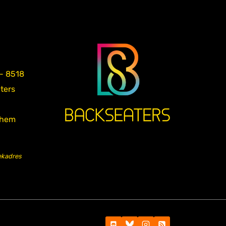
 - 8518
aters
nhem
ekadres