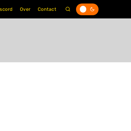
iscord
Over
Contact