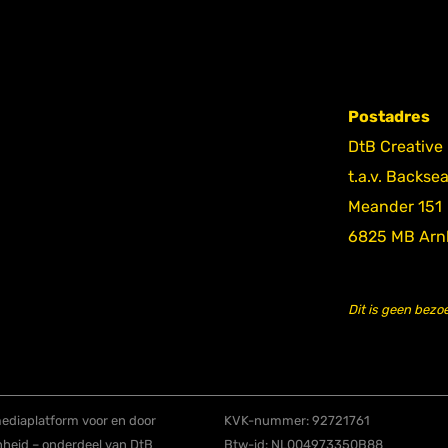
Postadres
DtB Creative
t.a.v. Backse
Meander 151
6825 MB Ar
Dit is geen bezo
diaplatform voor en door
KVK-nummer: 92721761
nheid – onderdeel van DtB
Btw-id: NL004973350B88