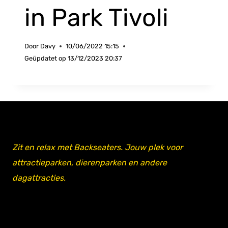
in Park Tivoli
Door
Davy
10/06/2022 15:15
Geüpdatet op
13/12/2023 20:37
Zit en relax met Backseaters. Jouw plek voor
attractieparken, dierenparken en andere
dagattracties.