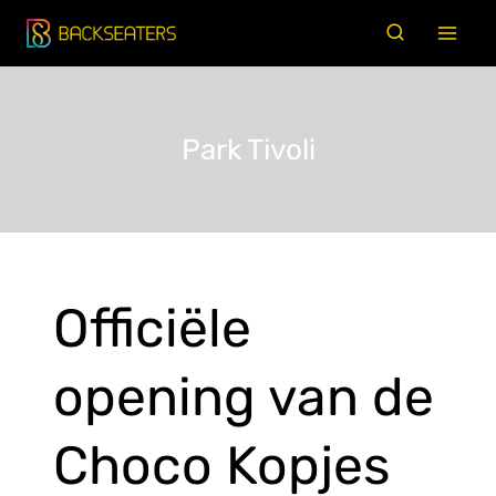
Doorgaan
naar
inhoud
Park Tivoli
Officiële
opening van de
Choco Kopjes