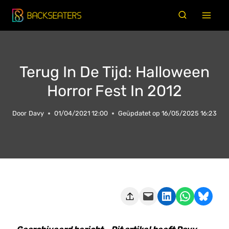
Doorgaan
naar
inhoud
Terug In De Tijd: Halloween
Horror Fest In 2012
Door
Davy
01/04/2021 12:00
Geüpdatet op
16/05/2025 16:23
Deze pagina e-mailen
Delen op LinkedIn
Delen via WhatsApp
Share on Bluesky