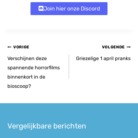
Join hier onze Discord
Bericht
VORIGE
VOLGENDE
navigatie
Verschijnen deze
Griezelige 1 april pranks
spannende horrorfilms
binnenkort in de
bioscoop?
Vergelijkbare berichten