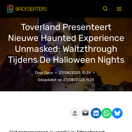
Doorgaan
naar
inhoud
Toverland Presenteert
Nieuwe Haunted Experience
Unmasked: Waltzthrough
Tijdens De Halloween Nights
Door
Davy
27/08/2025 10:39
Geüpdatet op
27/08/2025 11:25
Deze pagina e-mailen
Delen op LinkedIn
Delen via WhatsApp
Share on Bluesky