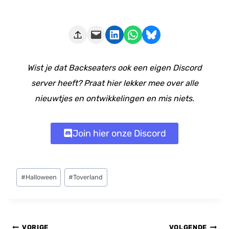
Deze pagina e-mailen
Delen op LinkedIn
Delen via WhatsApp
Share on Bluesky
Wist je dat Backseaters ook een eigen Discord
server heeft? Praat hier lekker mee over alle
nieuwtjes en ontwikkelingen en mis niets.
Join hier onze Discord
Bericht
#
Halloween
#
Toverland
tags:
Bericht
VORIGE
VOLGENDE