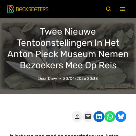
Doorgaan
naar
inhoud
Twee Nieuwe
Tentoonstellingen In Het
Anton Pieck Museum Nemen
Bezoekers Mee Op Reis
Door
Davy
20/04/2026 20:38
Deze pagina e-mailen
Delen op LinkedIn
Delen via WhatsApp
Share on Bluesky