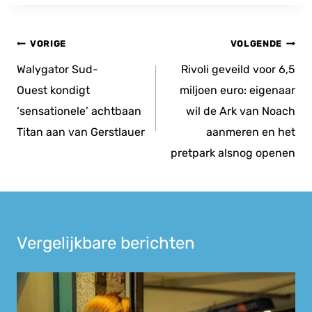
Bericht
VORIGE
VOLGENDE
navigatie
Walygator Sud-
Rivoli geveild voor 6,5
Ouest kondigt
miljoen euro: eigenaar
‘sensationele’ achtbaan
wil de Ark van Noach
Titan aan van Gerstlauer
aanmeren en het
pretpark alsnog openen
Vergelijkbare berichten