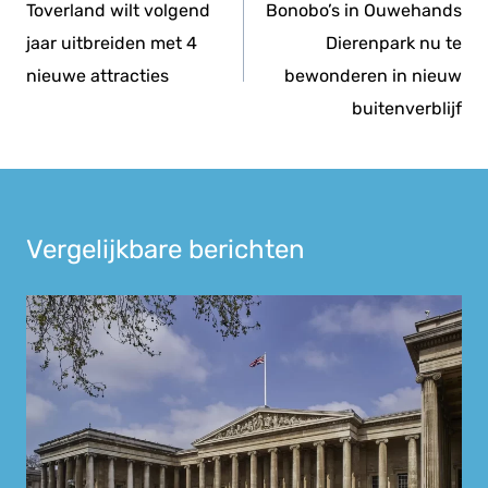
navigatie
Toverland wilt volgend
Bonobo’s in Ouwehands
jaar uitbreiden met 4
Dierenpark nu te
nieuwe attracties
bewonderen in nieuw
buitenverblijf
Vergelijkbare berichten