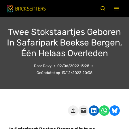
Doorgaan
naar
inhoud
Twee Stokstaartjes Geboren
In Safaripark Beekse Bergen,
Één Helaas Overleden
Door
Davy
02/06/2022 13:28
Geüpdatet op
13/12/2023 20:38
Deze pagina e-mailen
Delen op LinkedIn
Delen via WhatsApp
Share on Bluesky