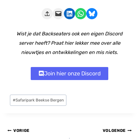
Deze pagina e-mailen
Delen op LinkedIn
Delen via WhatsApp
Share on Bluesky
Wist je dat Backseaters ook een eigen Discord
server heeft? Praat hier lekker mee over alle
nieuwtjes en ontwikkelingen en mis niets.
Join hier onze Discord
Bericht
#
Safaripark Beekse Bergen
tags:
Bericht
VORIGE
VOLGENDE