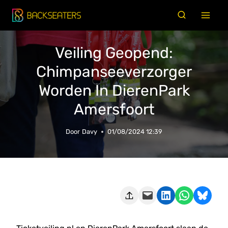
Doorgaan
naar
inhoud
Veiling Geopend:
Chimpanseeverzorger
Worden In DierenPark
Amersfoort
Door
Davy
01/08/2024 12:39
Deze pagina e-mailen
Delen op LinkedIn
Delen via WhatsApp
Share on Bluesky