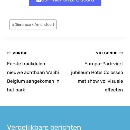
Bericht
#
Dierenpark Amersfoort
tags:
Bericht
VORIGE
VOLGENDE
navigatie
Eerste trackdelen
Europa-Park viert
nieuwe achtbaan Walibi
jubileum Hotel Colosseo
Belgium aangekomen in
met show vol visuele
het park
effecten
Vergelijkbare berichten