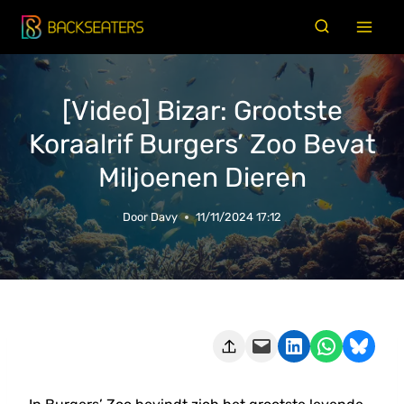
Doorgaan
naar
inhoud
[Video] Bizar: Grootste
Koraalrif Burgers’ Zoo Bevat
Miljoenen Dieren
Door
Davy
11/11/2024 17:12
Deze pagina e-mailen
Delen op LinkedIn
Delen via WhatsApp
Share on Bluesky