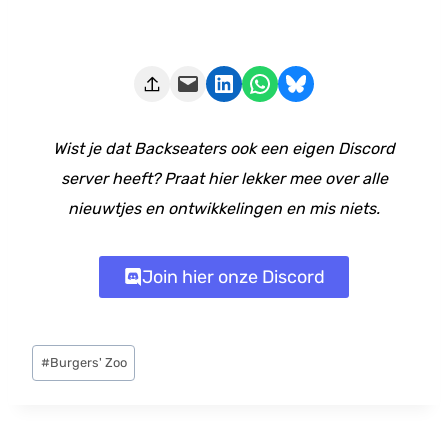
Deze pagina e-mailen
Delen op LinkedIn
Delen via WhatsApp
Share on Bluesky
Wist je dat Backseaters ook een eigen Discord
server heeft? Praat hier lekker mee over alle
nieuwtjes en ontwikkelingen en mis niets.
Join hier onze Discord
Bericht
#
Burgers' Zoo
tags: