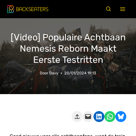
Doorgaan
naar
inhoud
[Video] Populaire Achtbaan
Nemesis Reborn Maakt
Eerste Testritten
Door
Davy
20/01/2024 19:13
Deze pagina e-mailen
Delen op LinkedIn
Delen via WhatsApp
Share on Bluesky