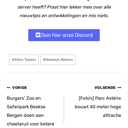
server heeft? Praat hier lekker mee over alle
nieuwtjes en ontwikkelingen en mis niets.
Join hier onze Discord
Bericht
#
Alton Towers
#
Nemesis Reborn
tags:
Bericht
VORIGE
VOLGENDE
navigatie
Burgers’ Zoo en
[Foto’s] Parc Astérix
Safaripark Beekse
bouwt 40 meter hoge
Bergen doen aan
attractie
cheetaruil voor betere