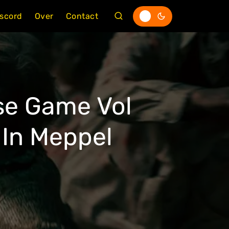
iscord
Over
Contact
se Game Vol
 In Meppel