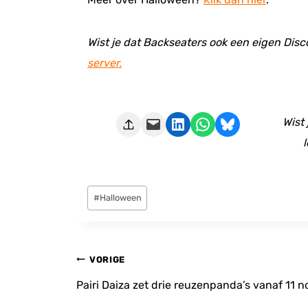
Wist je dat Backseaters ook een eigen Disc
server.
Deze pagina e-mailen
Delen op LinkedIn
Delen via WhatsApp
Share on Bluesky
Wist
l
Bericht
#
Halloween
tags:
Bericht
VORIGE
navigatie
Pairi Daiza zet drie reuzenpanda’s vanaf 11 