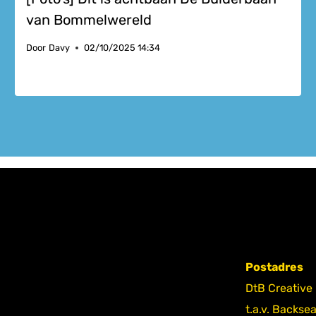
van Bommelwereld
Door
Davy
02/10/2025 14:34
Postadres
DtB Creative
t.a.v. Backse