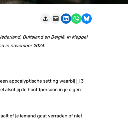
Deze pagina e-mailen
Delen op LinkedIn
Delen via WhatsApp
Share on Bluesky
Nederland, Duitsland en België. In Meppel
een in november 2024.
een apocalyptische setting waarbij jij 3
 alsof jij de hoofdpersoon in je eigen
aalt of je iemand gaat verraden of niet.