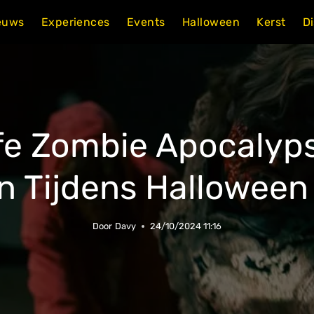
euws
Experiences
Events
Halloween
Kerst
D
ife Zombie Apocalyp
 Tijdens Halloween
Door
Davy
24/10/2024 11:16