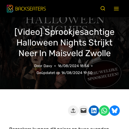
Doorgaan
naar
inhoud
[Video] Sprookjesachtige
Halloween Nights Strijkt
Neer In Maisveld Zwolle
Door
Davy
16/08/2024 18:54
Geüpdatet op
16/08/2024 19:50
Deze pagina e-mailen
Delen op LinkedIn
Delen via WhatsApp
Share on Bluesky