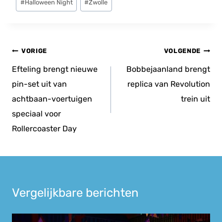
#
Halloween Night
#
Zwolle
tags:
Bericht
VORIGE
VOLGENDE
navigatie
Efteling brengt nieuwe
Bobbejaanland brengt
pin-set uit van
replica van Revolution
achtbaan-voertuigen
trein uit
speciaal voor
Rollercoaster Day
Vergelijkbare berichten