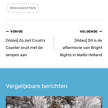
Bericht
#
Disneyland Paris
tags:
Bericht
VORIGE
VOLGENDE
navigatie
[Video] Zo ziet Crush’s
[Video] Dit is de
Coaster eruit met de
aftermovie van Bright
lampen aan
Nights in Walibi Holland
Vergelijkbare berichten