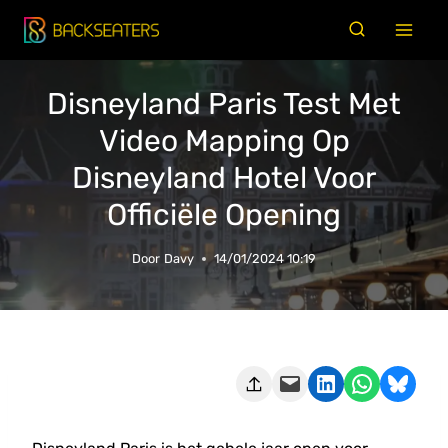
Doorgaan
naar
inhoud
Disneyland Paris Test Met
Video Mapping Op
Disneyland Hotel Voor
Officiële Opening
Door
Davy
14/01/2024 10:19
Deze pagina e-mailen
Delen op LinkedIn
Delen via WhatsApp
Share on Bluesky