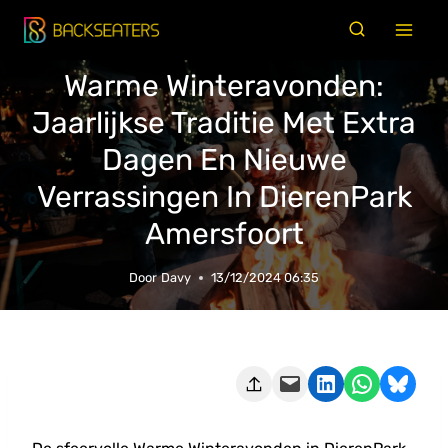
Doorgaan
naar
inhoud
Warme Winteravonden:
Jaarlijkse Traditie Met Extra
Dagen En Nieuwe
Verrassingen In DierenPark
Amersfoort
Door
Davy
13/12/2024 06:35
Deze pagina e-mailen
Delen op LinkedIn
Delen via WhatsApp
Share on Bluesky