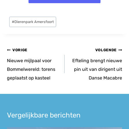
Bericht
#
Dierenpark Amersfoort
tags:
Bericht
VORIGE
VOLGENDE
navigatie
Nieuwe mijlpaal voor
Efteling brengt nieuwe
Bommelwereld: torens
pin uit van dirigent uit
geplaatst op kasteel
Danse Macabre
Vergelijkbare berichten