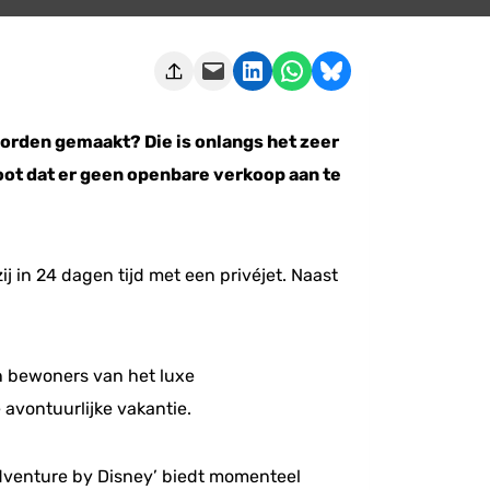
Deze pagina e-mailen
Delen op LinkedIn
Delen via WhatsApp
Share on Bluesky
worden gemaakt? Die is onlangs het zeer
oot dat er geen openbare verkoop aan te
j in 24 dagen tijd met een privéjet. Naast
 bewoners van het luxe
avontuurlijke vakantie.
venture by Disney’ biedt momenteel