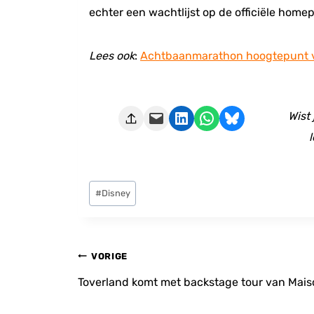
echter een wachtlijst op de officiële hom
Lees ook
:
Achtbaanmarathon hoogtepunt va
Deze pagina e-mailen
Delen op LinkedIn
Delen via WhatsApp
Share on Bluesky
Wist
l
Bericht
#
Disney
tags:
Bericht
VORIGE
navigatie
Toverland komt met backstage tour van Mais