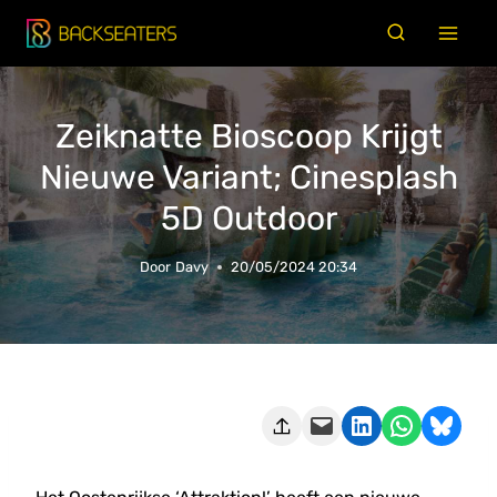
Doorgaan
naar
inhoud
Zeiknatte Bioscoop Krijgt
Nieuwe Variant; Cinesplash
5D Outdoor
Door
Davy
20/05/2024 20:34
Deze pagina e-mailen
Delen op LinkedIn
Delen via WhatsApp
Share on Bluesky