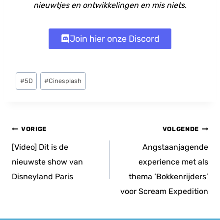
nieuwtjes en ontwikkelingen en mis niets.
Join hier onze Discord
Bericht
#
5D
#
Cinesplash
tags:
Bericht
VORIGE
VOLGENDE
navigatie
[Video] Dit is de
Angstaanjagende
nieuwste show van
experience met als
Disneyland Paris
thema ‘Bokkenrijders’
voor Scream Expedition