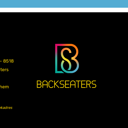
 - 8518
aters
nhem
ekadres