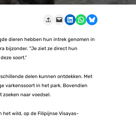
Deze pagina e-mailen
Delen op LinkedIn
Delen via WhatsApp
Share on Bluesky
eigde dieren hebben hun intrek genomen in
a bijzonder. “Je ziet ze direct hun
deze soort.”
verschillende delen kunnen ontdekken. Met
ge varkenssoort in het park. Bovendien
t zoeken naar voedsel.
het wild, op de Filipijnse Visayas-