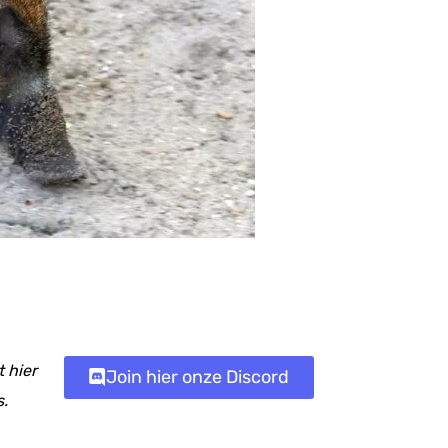
 hier
Join hier onze Discord
s.