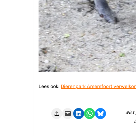
Lees ook:
Dierenpark Amersfoort verwelkom
Deze pagina e-mailen
Delen op LinkedIn
Delen via WhatsApp
Share on Bluesky
Wist
l