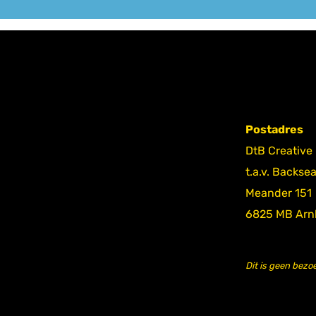
Postadres
DtB Creative
t.a.v. Backse
Meander 151
6825 MB Ar
Dit is geen bezo