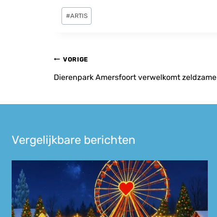
Bericht
#
ARTIS
tags:
Bericht
VORIGE
navigatie
Dierenpark Amersfoort verwelkomt zeldzame 
Vergelijkbare berichten