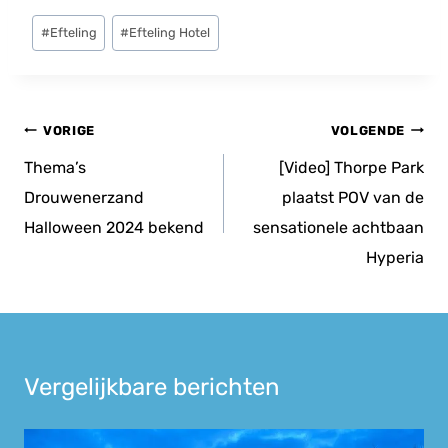
Bericht
#
Efteling
#
Efteling Hotel
tags:
Bericht
VORIGE
VOLGENDE
navigatie
Thema’s
[Video] Thorpe Park
Drouwenerzand
plaatst POV van de
Halloween 2024 bekend
sensationele achtbaan
Hyperia
Vergelijkbare berichten