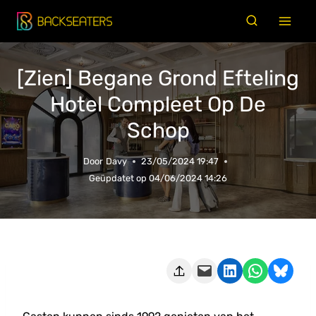
Doorgaan
naar
inhoud
[Zien] Begane Grond Efteling
Hotel Compleet Op De
Schop
Door
Davy
23/05/2024 19:47
Geüpdatet op
04/06/2024 14:26
Deze pagina e-mailen
Delen op LinkedIn
Delen via WhatsApp
Share on Bluesky