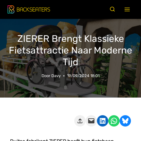
Doorgaan
naar
inhoud
ZIERER Brengt Klassieke
Fietsattractie Naar Moderne
Tijd
Door
Davy
19/09/2024 18:01
Deze pagina e-mailen
Delen op LinkedIn
Delen via WhatsApp
Share on Bluesky