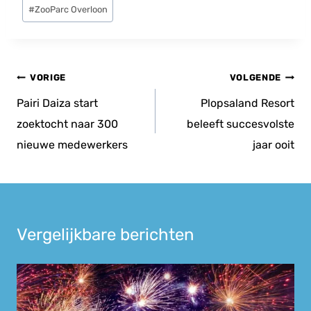
Bericht
#
ZooParc Overloon
tags:
Bericht
VORIGE
VOLGENDE
navigatie
Pairi Daiza start
Plopsaland Resort
zoektocht naar 300
beleeft succesvolste
nieuwe medewerkers
jaar ooit
Vergelijkbare berichten