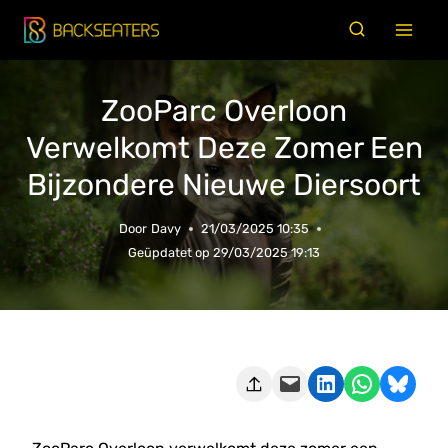
Doorgaan
naar
inhoud
ZooParc Overloon
Verwelkomt Deze Zomer Een
Bijzondere Nieuwe Diersoort
Door
Davy
21/03/2025 10:35
Geüpdatet op
29/03/2025 19:13
Deze pagina e-mailen
Delen op LinkedIn
Delen via WhatsApp
Share on Bluesky