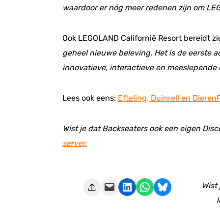
waardoor er nóg meer redenen zijn om LE
Ook LEGOLAND Californië Resort bereidt zic
geheel nieuwe beleving. Het is de eerste 
innovatieve, interactieve en meeslepende e
Lees ook eens:
Efteling, Duinrell en Diere
Wist je dat Backseaters ook een eigen Disc
server.
Deze pagina e-mailen
Delen op LinkedIn
Delen via WhatsApp
Share on Bluesky
Wist
l