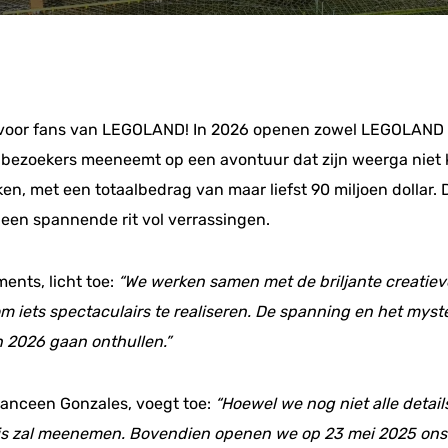
 voor fans van LEGOLAND! In 2026 openen zowel LEGOLAND F
 bezoekers meeneemt op een avontuur dat zijn weerga niet 
ken, met een totaalbedrag van maar liefst 90 miljoen dolla
een spannende rit vol verrassingen.
ents, licht toe:
“We werken samen met de briljante creati
 iets spectaculairs te realiseren. De spanning en het myste
 2026 gaan onthullen.”
ranceen Gonzales, voegt toe:
“Hoewel we nog niet alle detai
eis zal meenemen. Bovendien openen we op 23 mei 2025 ons