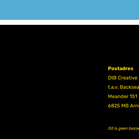
Postadres
DtB Creative
t.a.v. Backse
Meander 151
6825 MB Ar
Dit is geen bezo