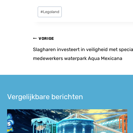
Bericht
#
Legoland
tags:
Bericht
VORIGE
navigatie
Slagharen investeert in veiligheid met specia
medewerkers waterpark Aqua Mexicana
Vergelijkbare berichten