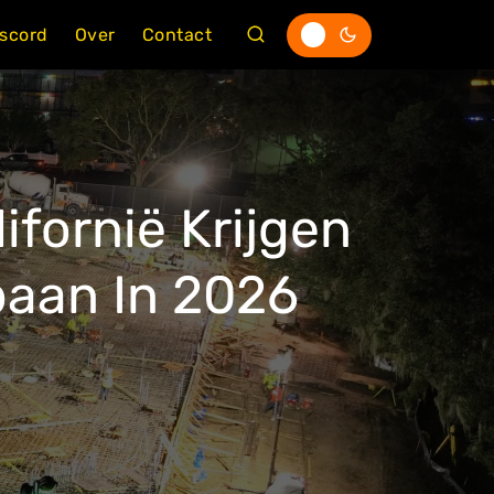
iscord
Over
Contact
ifornië Krijgen
aan In 2026