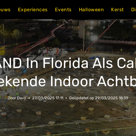
euws
Experiences
Events
Halloween
Kerst
D
 In Florida Als Cal
ekende Indoor Achtb
Door
Davy
27/03/2025 17:11
Geüpdatet op
29/03/2025 18:39