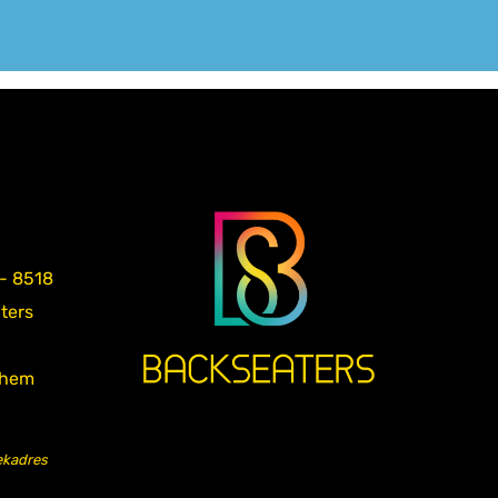
 - 8518
aters
nhem
ekadres