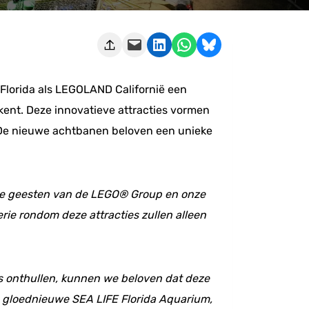
Deze pagina e-mailen
Delen op LinkedIn
Delen via WhatsApp
Share on Bluesky
lorida als LEGOLAND Californië een
kent. Deze innovatieve attracties vormen
r. De nieuwe achtbanen beloven een unieke
eve geesten van de LEGO® Group en onze
rie rondom deze attracties zullen alleen
ls onthullen, kunnen we beloven dat deze
 gloednieuwe SEA LIFE Florida Aquarium,