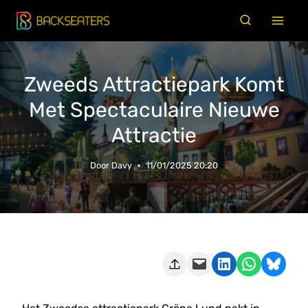
Doorgaan
naar
inhoud
Zweeds Attractiepark Komt
Met Spectaculaire Nieuwe
Attractie
Door
Davy
11/01/2025 20:20
Deze pagina e-mailen
Delen op LinkedIn
Delen via WhatsApp
Share on Bluesky