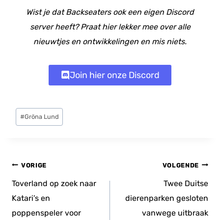
Wist je dat Backseaters ook een eigen Discord
server heeft? Praat hier lekker mee over alle
nieuwtjes en ontwikkelingen en mis niets.
Join hier onze Discord
Bericht
#
Gröna Lund
tags:
Bericht
VORIGE
VOLGENDE
navigatie
Toverland op zoek naar
Twee Duitse
Katari’s en
dierenparken gesloten
poppenspeler voor
vanwege uitbraak