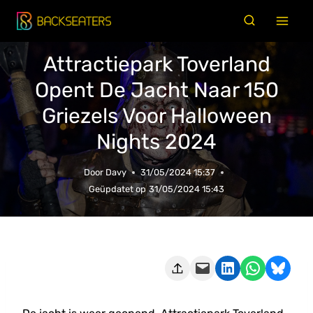
Doorgaan
naar
inhoud
Attractiepark Toverland
Opent De Jacht Naar 150
Griezels Voor Halloween
Nights 2024
Door
Davy
31/05/2024 15:37
Geüpdatet op
31/05/2024 15:43
Deze pagina e-mailen
Delen op LinkedIn
Delen via WhatsApp
Share on Bluesky