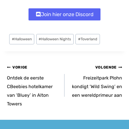
Join hier onze Discord
Bericht
#
Halloween
#
Halloween Nights
#
Toverland
tags:
Bericht
VORIGE
VOLGENDE
navigatie
Ontdek de eerste
Freizeitpark Plohn
CBeebies hotelkamer
kondigt ‘Wild Swing’ en
van ‘Bluey’ in Alton
een wereldprimeur aan
Towers