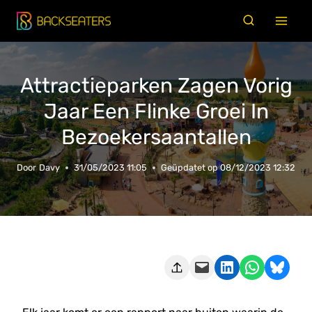
Doorgaan
naar
inhoud
Attractieparken Zagen Vorig
Jaar Een Flinke Groei In
Bezoekersaantallen
Door
Davy
31/05/2023 11:05
Geüpdatet op
08/12/2023 12:32
Deze pagina e-mailen
Delen op LinkedIn
Delen via WhatsApp
Share on Bluesky