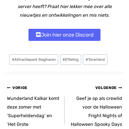
server heeft? Praat hier lekker mee over alle
nieuwtjes en ontwikkelingen en mis niets.
Join hier onze Discord
Bericht
#
Attractiepark Slagharen
#
Efteling
#
Toverland
tags:
Bericht
VORIGE
VOLGENDE
navigatie
Wunderland Kalkar komt
Geef je op als crewlid
deze zomer met
voor de Halloween
‘Superheldendag’ en
Fright Nights of
‘Het Grote
Halloween Spooky Days