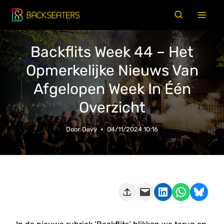
Doorgaan
naar
inhoud
Backflits Week 44 – Het
Opmerkelijke Nieuws Van
Afgelopen Week In Één
Overzicht
Door
Davy
04/11/2024 10:16
Deze pagina e-mailen
Delen op LinkedIn
Delen via WhatsApp
Share on Bluesky