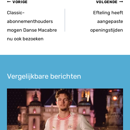
Bericht
VORIGE
VOLGENDE
navigatie
Classic-
Efteling heeft
abonnementhouders
aangepaste
mogen Danse Macabre
openingstijden
nu ook bezoeken
Vergelijkbare berichten