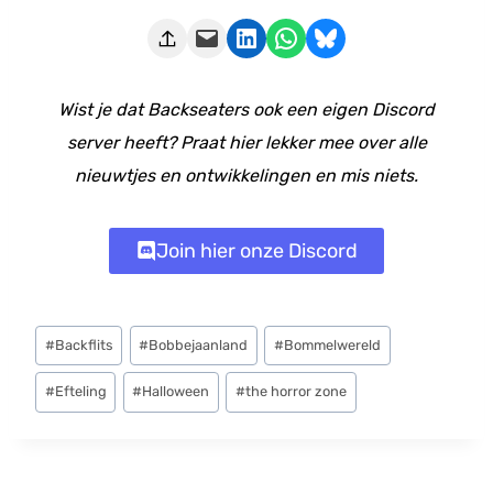
Deze pagina e-mailen
Delen op LinkedIn
Delen via WhatsApp
Share on Bluesky
Wist je dat Backseaters ook een eigen Discord
server heeft? Praat hier lekker mee over alle
nieuwtjes en ontwikkelingen en mis niets.
Join hier onze Discord
Bericht
#
Backflits
#
Bobbejaanland
#
Bommelwereld
tags:
#
Efteling
#
Halloween
#
the horror zone