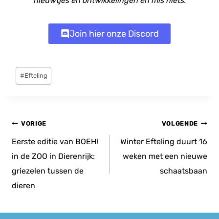
nieuwtjes en ontwikkelingen en mis niets.
Join hier onze Discord
Bericht
#
Efteling
tags:
Bericht
VORIGE
VOLGENDE
navigatie
Eerste editie van BOEH!
Winter Efteling duurt 16
in de ZOO in Dierenrijk:
weken met een nieuwe
griezelen tussen de
schaatsbaan
dieren