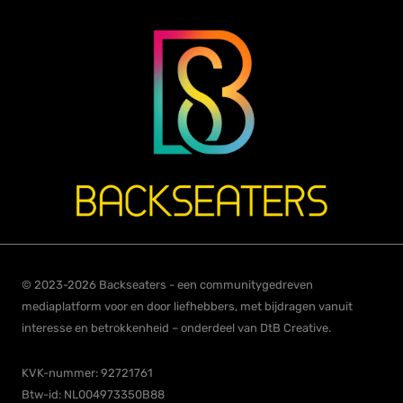
© 2023-2026 Backseaters - een communitygedreven
mediaplatform voor en door liefhebbers, met bijdragen vanuit
interesse en betrokkenheid – onderdeel van DtB Creative.
KVK-nummer: 92721761
Btw-id: NL004973350B88