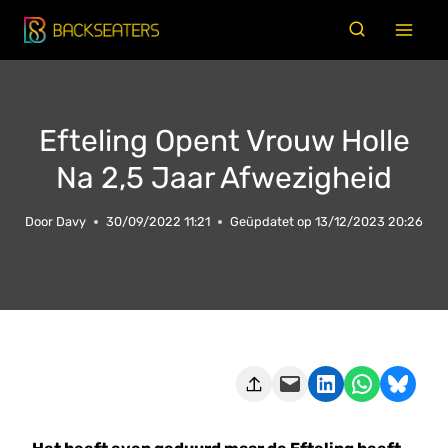
Doorgaan
naar
inhoud
Efteling Opent Vrouw Holle
Na 2,5 Jaar Afwezigheid
Door
Davy
30/09/2022 11:21
Geüpdatet op
13/12/2023 20:26
Deze pagina e-mailen
Delen op LinkedIn
Delen via WhatsApp
Share on Bluesky