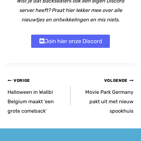
Wist je dat Backseaters ook een eigen Discord
server heeft? Praat hier lekker mee over alle
nieuwtjes en ontwikkelingen en mis niets.
Join hier onze Discord
Bericht
VORIGE
VOLGENDE
navigatie
Halloween in Walibi
Movie Park Germany
Belgium maakt ‘een
pakt uit met nieuw
grote comeback’
spookhuis