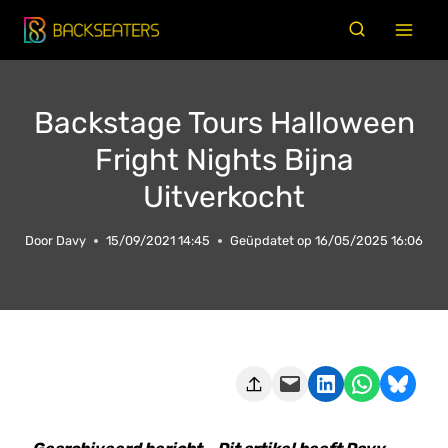
Doorgaan
naar
inhoud
Backstage Tours Halloween
Fright Nights Bijna
Uitverkocht
Door
Davy
15/09/2021 14:45
Geüpdatet op
16/05/2025 16:06
Deze pagina e-mailen
Delen op LinkedIn
Delen via WhatsApp
Share on Bluesky