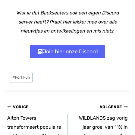
Wist je dat Backseaters ook een eigen Discord
server heeft? Praat hier lekker mee over alle
nieuwtjes en ontwikkelingen en mis niets.
Join hier onze Discord
Bericht
#
Fort Fun
tags:
Bericht
VORIGE
VOLGENDE
navigatie
Alton Towers
WILDLANDS zag vorig
transformeert populaire
jaar groei van 11% in