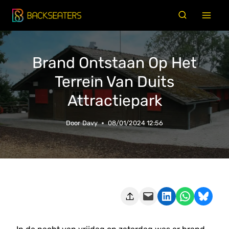
Doorgaan
naar
inhoud
Brand Ontstaan Op Het
Terrein Van Duits
Attractiepark
Door
Davy
08/01/2024 12:56
Deze pagina e-mailen
Delen op LinkedIn
Delen via WhatsApp
Share on Bluesky