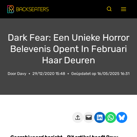
Doorgaan
naar
inhoud
Dark Fear: Een Unieke Horror
Belevenis Opent In Februari
Haar Deuren
Door
Davy
29/12/2020 15:48
Geüpdatet op
16/05/2025 16:31
Deze pagina e-mailen
Delen op LinkedIn
Delen via WhatsApp
Share on Bluesky