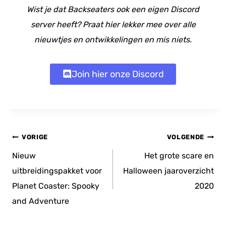
Wist je dat Backseaters ook een eigen Discord
server heeft? Praat hier lekker mee over alle
nieuwtjes en ontwikkelingen en mis niets.
Join hier onze Discord
Bericht
VORIGE
VOLGENDE
navigatie
Nieuw
Het grote scare en
uitbreidingspakket voor
Halloween jaaroverzicht
Planet Coaster: Spooky
2020
and Adventure