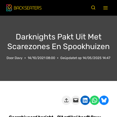
Doorgaan
naar
inhoud
Darknights Pakt Uit Met
Scarezones En Spookhuizen
Door
Davy
14/10/2021 08:00
Geüpdatet op
14/05/2025 14:47
Deze pagina e-mailen
Delen op LinkedIn
Delen via WhatsApp
Share on Bluesky