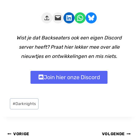
Deze pagina e-mailen
Delen op LinkedIn
Delen via WhatsApp
Share on Bluesky
Wist je dat Backseaters ook een eigen Discord
server heeft? Praat hier lekker mee over alle
nieuwtjes en ontwikkelingen en mis niets.
Join hier onze Discord
Bericht
#
Darknights
tags:
Bericht
VORIGE
VOLGENDE