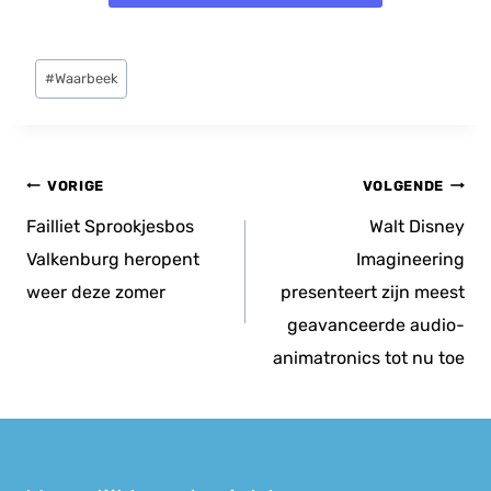
Bericht
#
Waarbeek
tags:
Bericht
VORIGE
VOLGENDE
navigatie
Failliet Sprookjesbos
Walt Disney
Valkenburg heropent
Imagineering
weer deze zomer
presenteert zijn meest
geavanceerde audio-
animatronics tot nu toe