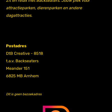
Zit en relax met Backseaters. Jouw plek voor
attractieparken, dierenparken en andere
dagattracties.
Postadres
DtB Creative - 8518
t.a.v. Backseaters
Meander 151
6825 MB Arnhem
Dit is geen bezoekadres