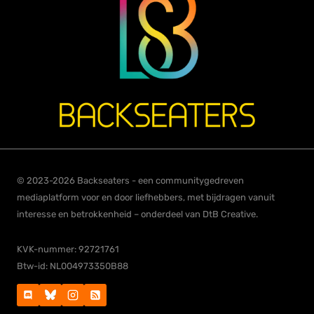
© 2023-2026 Backseaters - een communitygedreven
mediaplatform voor en door liefhebbers, met bijdragen vanuit
interesse en betrokkenheid – onderdeel van DtB Creative.
KVK-nummer: 92721761
Btw-id: NL004973350B88