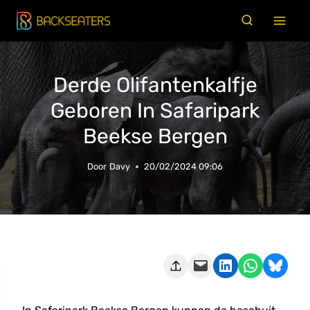
Doorgaan
naar
inhoud
Derde Olifantenkalfje
Geboren In Safaripark
Beekse Bergen
Door
Davy
20/02/2024 09:06
Deze pagina e-mailen
Delen op LinkedIn
Delen via WhatsApp
Share on Bluesky