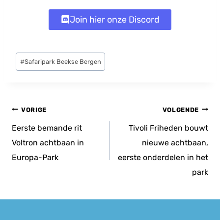
Join hier onze Discord
Bericht
#
Safaripark Beekse Bergen
tags:
Bericht
VORIGE
VOLGENDE
navigatie
Eerste bemande rit
Tivoli Friheden bouwt
Voltron achtbaan in
nieuwe achtbaan,
Europa-Park
eerste onderdelen in het
park