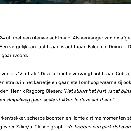
 2024 uit met een nieuwe achtbaan. Als vervanger van de af
 Een vergelijkbare achtbaan is achtbaan Falcon in Duinrell
k gearriveerd.
ven als ‘Vindfald’. Deze attractie vervangt achtbaan Cobra,
n straks in het karretje en gaan steil omhoog waarna zij oo
heden, Henrik Ragborg Olesen:
”Het stuurt het hart vanaf bijn
zitten simpelweg geen saaie stukken in deze achtbaan”
.
urkentrekker, scherpe bochten en lichte airtime momenten st
ngeveer 72km/u. Olesen grapt:
”We hebben een park dat dichtb