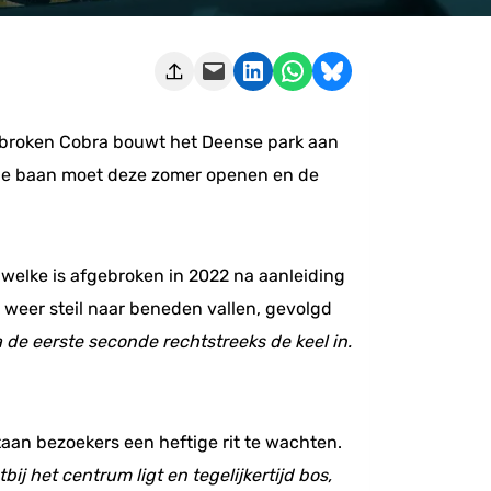
Deze pagina e-mailen
Delen op LinkedIn
Delen via WhatsApp
Share on Bluesky
gebroken Cobra bouwt het Deense park aan
. De baan moet deze zomer openen en de
 welke is afgebroken in 2022 na aanleiding
k weer steil naar beneden vallen, gevolgd
a de eerste seconde rechtstreeks de keel in.
aan bezoekers een heftige rit te wachten.
ij het centrum ligt en tegelijkertijd bos,