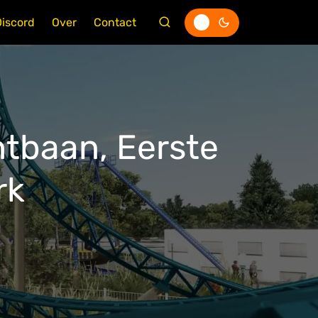
Discord
Over
Contact
htbaan, Eerste
rk