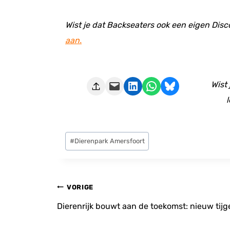
Wist je dat Backseaters ook een eigen Disc
aan.
Deze pagina e-mailen
Delen op LinkedIn
Delen via WhatsApp
Share on Bluesky
Wist
l
Bericht
#
Dierenpark Amersfoort
tags:
Bericht
VORIGE
navigatie
Dierenrijk bouwt aan de toekomst: nieuw tijg