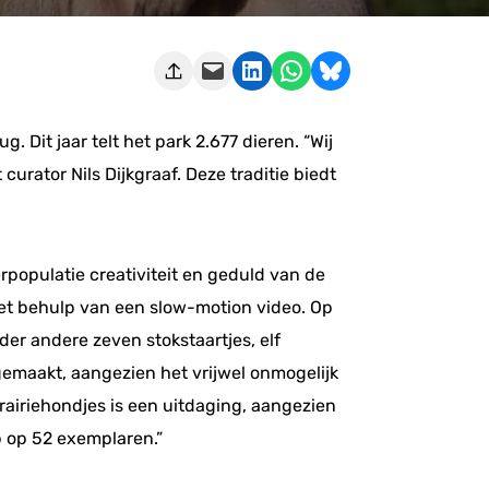
Deze pagina e-mailen
Delen op LinkedIn
Delen via WhatsApp
Share on Bluesky
. Dit jaar telt het park 2.677 dieren. “Wij
curator Nils Dijkgraaf. Deze traditie biedt
erpopulatie creativiteit en geduld van de
 met behulp van een slow-motion video. Op
der andere zeven stokstaartjes, elf
gemaakt, aangezien het vrijwel onmogelijk
prairiehondjes is een uitdaging, aangezien
ep op 52 exemplaren.”