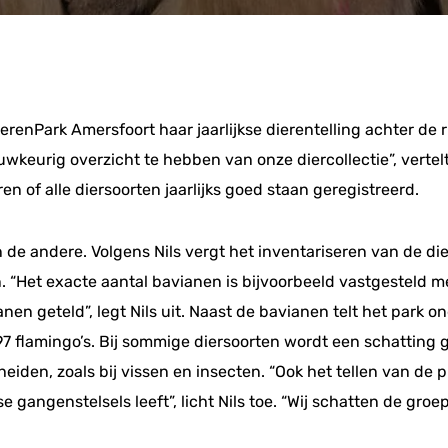
enPark Amersfoort haar jaarlijkse dierentelling achter de rug
wkeurig overzicht te hebben van onze diercollectie”, vertelt 
en of alle diersoorten jaarlijks goed staan geregistreerd.
an de andere. Volgens Nils vergt het inventariseren van de di
ren. “Het exacte aantal bavianen is bijvoorbeeld vastgesteld
n geteld”, legt Nils uit. Naast de bavianen telt het park on
97 flamingo’s. Bij sommige diersoorten wordt een schatting 
heiden, zoals bij vissen en insecten. “Ook het tellen van de 
 gangenstelsels leeft”, licht Nils toe. “Wij schatten de gro