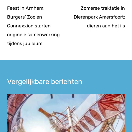
navigatie
Feest in Arnhem:
Zomerse traktatie in
Burgers’ Zoo en
Dierenpark Amersfoort:
Connexxion starten
dieren aan het ijs
originele samenwerking
tijdens jubileum
Vergelijkbare berichten