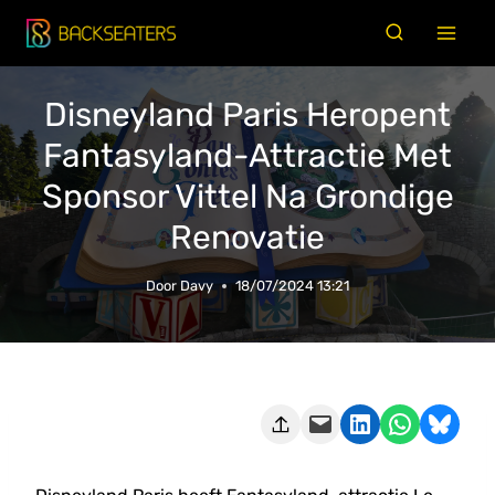
Doorgaan
naar
inhoud
Disneyland Paris Heropent
Fantasyland-Attractie Met
Sponsor Vittel Na Grondige
Renovatie
Door
Davy
18/07/2024 13:21
Deze pagina e-mailen
Delen op LinkedIn
Delen via WhatsApp
Share on Bluesky