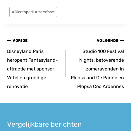
Bericht
#
Dierenpark Amersfoort
tags:
Bericht
VORIGE
VOLGENDE
navigatie
Disneyland Paris
Studio 100 Festival
heropent Fantasyland-
Nights: betoverende
attractie met sponsor
zomeravonden in
Vittel na grondige
Plopsaland De Panne en
renovatie
Plopsa Coo Ardennes
Vergelijkbare berichten