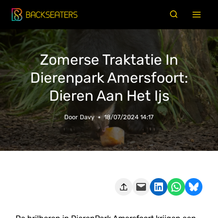
Doorgaan
naar
inhoud
Zomerse Traktatie In
Dierenpark Amersfoort:
Dieren Aan Het Ijs
Door
Davy
18/07/2024 14:17
Deze pagina e-mailen
Delen op LinkedIn
Delen via WhatsApp
Share on Bluesky