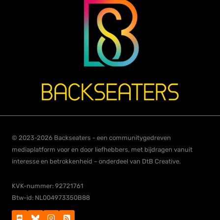
© 2023-2026 Backseaters - een communitygedreven
mediaplatform voor en door liefhebbers, met bijdragen vanuit
interesse en betrokkenheid – onderdeel van DtB Creative.
KVK-nummer: 92721761
Btw-id: NL004973350B88