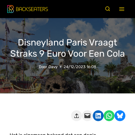
Doorgaan
naar
inhoud
Disneyland Paris Vraagt
Straks 9 Euro Voor Een Cola
Door
Davy
24/12/2023 16:08
Deze pagina e-mailen
Delen op LinkedIn
Delen via WhatsApp
Share on Bluesky