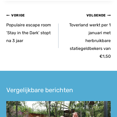
Bericht
VORIGE
VOLGENDE
navigatie
Populaire escape room
Toverland werkt per 1
‘Stay in the Dark’ stopt
januari met
na 3 jaar
herbruikbare
statiegeldbekers van
€1,50
Vergelijkbare berichten