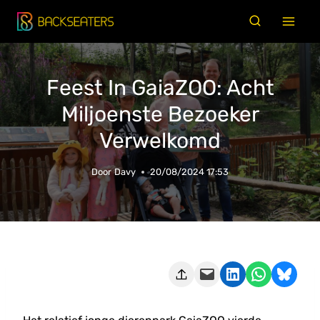
Doorgaan
naar
inhoud
Feest In GaiaZOO: Acht
Miljoenste Bezoeker
Verwelkomd
Door
Davy
20/08/2024 17:53
Deze pagina e-mailen
Delen op LinkedIn
Delen via WhatsApp
Share on Bluesky