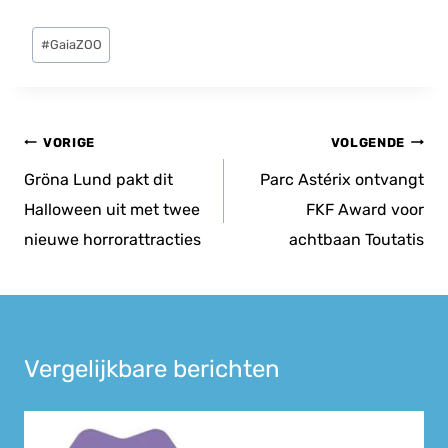
Bericht
#
GaiaZOO
tags:
Bericht
VORIGE
VOLGENDE
navigatie
Gröna Lund pakt dit
Parc Astérix ontvangt
Halloween uit met twee
FKF Award voor
nieuwe horrorattracties
achtbaan Toutatis
Vergelijkbare berichten