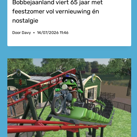
Bobbejaanland viert 65 jaar met
feestzomer vol vernieuwing én
nostalgie
Door
Davy
14/07/2026 11:46