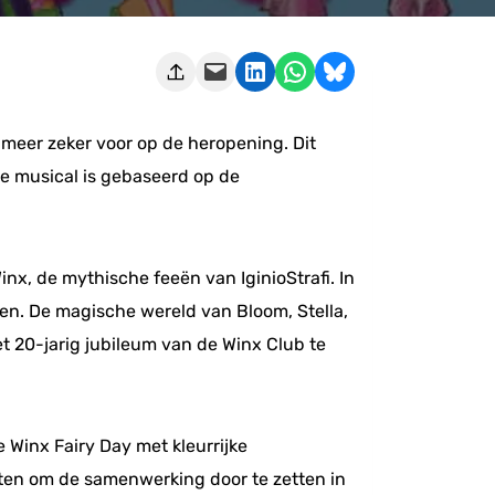
Deze pagina e-mailen
Delen op LinkedIn
Delen via WhatsApp
Share on Bluesky
 meer zeker voor op de heropening. Dit
e musical is gebaseerd op de
nx, de mythische feeën van IginioStrafi. In
en. De magische wereld van Bloom, Stella,
t 20-jarig jubileum van de Winx Club te
e Winx Fairy Day met kleurrijke
oten om de samenwerking door te zetten in