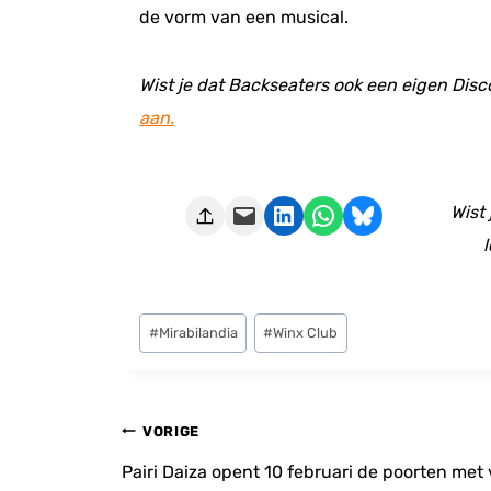
de vorm van een musical.
Wist je dat Backseaters ook een eigen Disc
aan.
Deze pagina e-mailen
Delen op LinkedIn
Delen via WhatsApp
Share on Bluesky
Wist
l
Bericht
#
Mirabilandia
#
Winx Club
tags:
Bericht
VORIGE
navigatie
Pairi Daiza opent 10 februari de poorten met