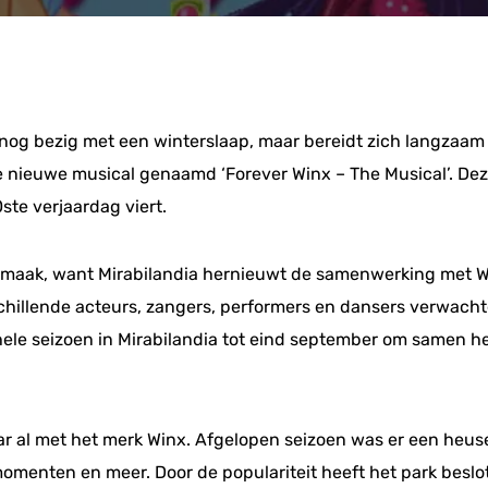
is nog bezig met een winterslaap, maar bereidt zich langzaam
 nieuwe musical genaamd ‘Forever Winx – The Musical’. Dez
ste verjaardag viert.
e smaak, want Mirabilandia hernieuwt de samenwerking met Wi
hillende acteurs, zangers, performers en dansers verwacht
hele seizoen in Mirabilandia tot eind september om samen he
jaar al met het merk Winx. Afgelopen seizoen was er een heus
omomenten en meer. Door de populariteit heeft het park besl