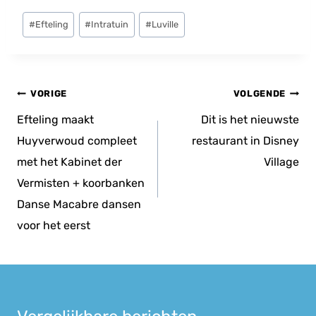
Bericht
#
Efteling
#
Intratuin
#
Luville
tags:
Bericht
VORIGE
VOLGENDE
navigatie
Efteling maakt
Dit is het nieuwste
Huyverwoud compleet
restaurant in Disney
met het Kabinet der
Village
Vermisten + koorbanken
Danse Macabre dansen
voor het eerst