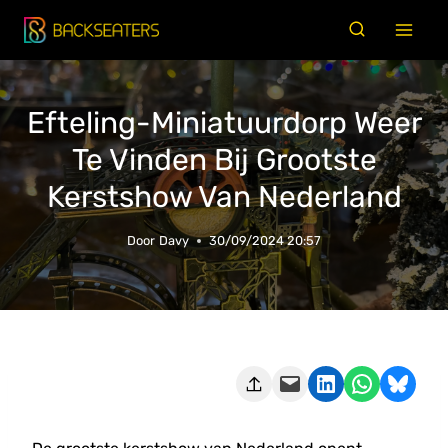
Doorgaan
naar
inhoud
Efteling-Miniatuurdorp Weer
Te Vinden Bij Grootste
Kerstshow Van Nederland
Door
Davy
30/09/2024 20:57
Deze pagina e-mailen
Delen op LinkedIn
Delen via WhatsApp
Share on Bluesky