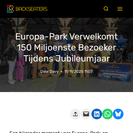
Doorgaan
naar
inhoud
Europa-Park Verwelkomt
150 Miljoenste Bezoeker
Tijdens Jubileumjaar
Door
Davy
11/11/2025 11:07
Deze pagina e-mailen
Delen op LinkedIn
Delen via WhatsApp
Share on Bluesky