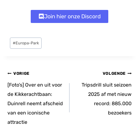
Join hier onze Discord
Bericht
#
Europa-Park
tags:
Bericht
VORIGE
VOLGENDE
navigatie
[Foto’s] Over en uit voor
Tripsdrill sluit seizoen
de Kikkerachtbaan:
2025 af met nieuw
Duinrell neemt afscheid
record: 885.000
van een iconische
bezoekers
attractie